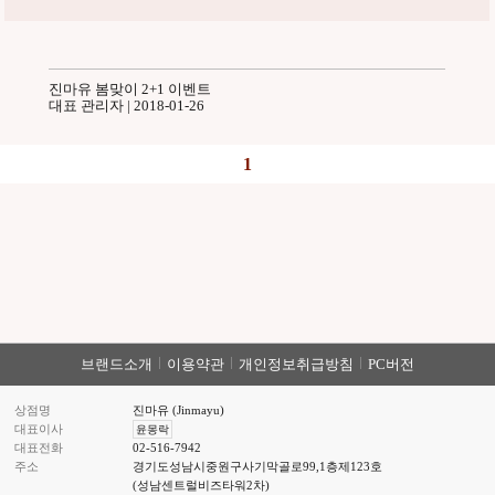
진마유 봄맞이 2+1 이벤트
대표 관리자 | 2018-01-26
1
브랜드소개
이용약관
개인정보취급방침
PC버전
상점명
진마유 (Jinmayu)
대표이사
윤몽락
대표전화
02-516-7942
주소
경기도성남시중원구사기막골로99,1층제123호
(성남센트럴비즈타워2차)